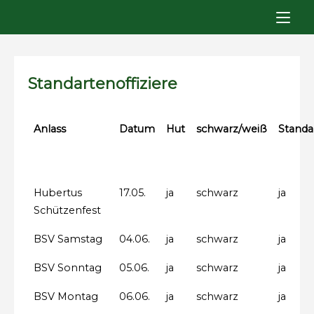
Skip
to
content
Standartenoffiziere
Anlass
Datum
Hut
schwarz/weiß
Standa
Hubertus
17.05.
ja
schwarz
ja
Schützenfest
BSV Samstag
04.06.
ja
schwarz
ja
BSV Sonntag
05.06.
ja
schwarz
ja
BSV Montag
06.06.
ja
schwarz
ja