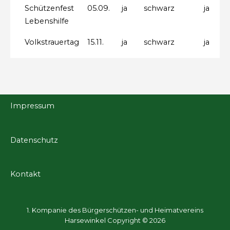
Schützenfest
05.09.
ja
schwarz
ja
Lebenshilfe
Volkstrauertag
15.11.
ja
schwarz
ja
Impressum
Datenschutz
Kontakt
1. Kompanie des Bürgerschützen- und Heimatvereins
Harsewinkel Copyright © 2026